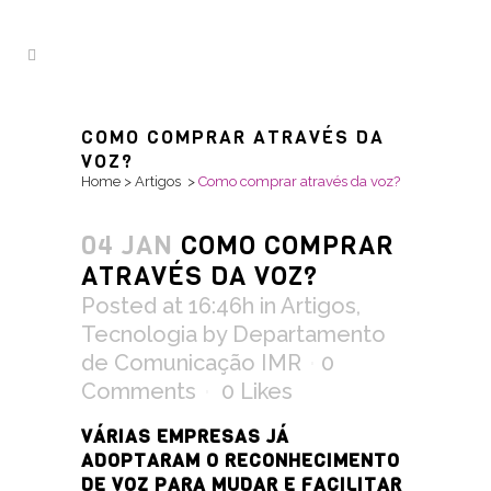
COMO COMPRAR ATRAVÉS DA
VOZ?
Home
>
Artigos
>
Como comprar através da voz?
04 JAN
COMO COMPRAR
ATRAVÉS DA VOZ?
Posted at 16:46h
in
Artigos
,
Tecnologia
by
Departamento
de Comunicação IMR
0
Comments
0
Likes
VÁRIAS EMPRESAS JÁ
ADOPTARAM O RECONHECIMENTO
DE VOZ PARA MUDAR E FACILITAR