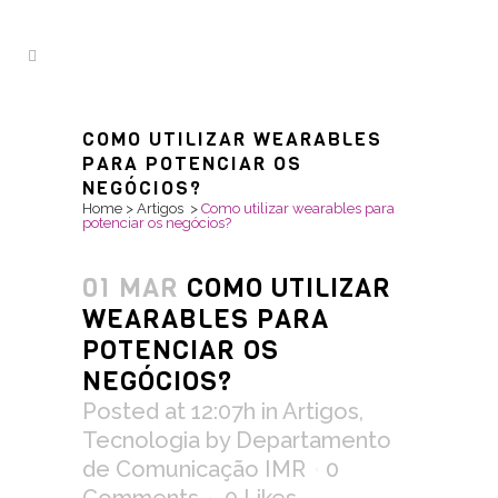
COMO UTILIZAR WEARABLES
PARA POTENCIAR OS
NEGÓCIOS?
Home
>
Artigos
>
Como utilizar wearables para
potenciar os negócios?
01 MAR
COMO UTILIZAR
WEARABLES PARA
POTENCIAR OS
NEGÓCIOS?
Posted at 12:07h
in
Artigos
,
Tecnologia
by
Departamento
de Comunicação IMR
0