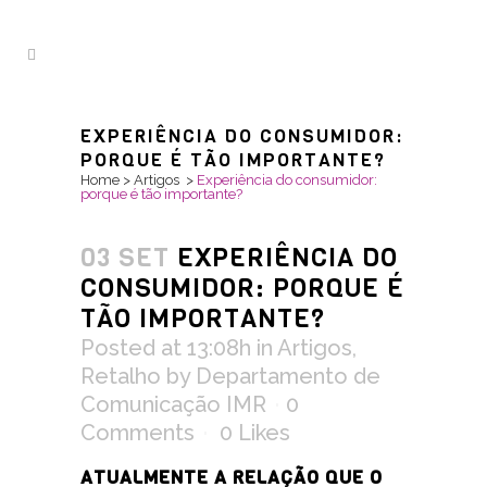
EXPERIÊNCIA DO CONSUMIDOR:
PORQUE É TÃO IMPORTANTE?
Home
>
Artigos
>
Experiência do consumidor:
porque é tão importante?
03 SET
EXPERIÊNCIA DO
CONSUMIDOR: PORQUE É
TÃO IMPORTANTE?
Posted at 13:08h
in
Artigos
,
Retalho
by
Departamento de
Comunicação IMR
0
Comments
0
Likes
ATUALMENTE A RELAÇÃO QUE O