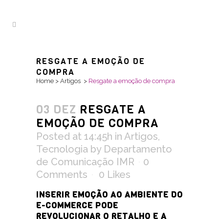
RESGATE A EMOÇÃO DE
COMPRA
Home
>
Artigos
>
Resgate a emoção de compra
03 DEZ
RESGATE A
EMOÇÃO DE COMPRA
Posted at 14:45h
in
Artigos
,
Tecnologia
by
Departamento
de Comunicação IMR
0
Comments
0
Likes
INSERIR EMOÇÃO AO AMBIENTE DO
E-COMMERCE PODE
REVOLUCIONAR O RETALHO E A